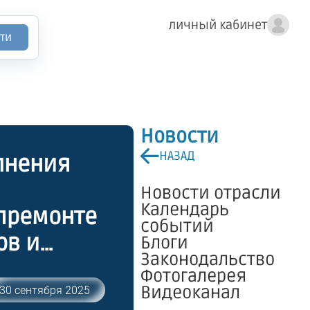
личный кабинет
ти
Новости
НАЗАД
лнения
Новости отрасли
Календарь
апремонте
событий
ов и
Блоги
Законодальство
Фотогалерея
Видеоканал
30 сентября 2025