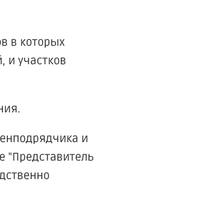
ов в которых
, и участков
ния.
генподрядчика и
е "Представитель
едственно