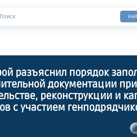
Най
ой разъяснил порядок запо
ительной документации при
ельстве, реконструкции и к
ов с участием генподрядчик
дрядчиков