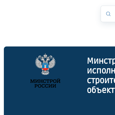
Минстр
исполн
строит
объект
субпо