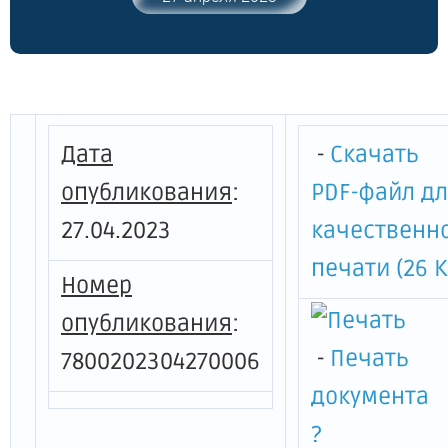
погибших при защите Отечества" и
внесении изменений в Закон Санкт-
Петербурга "О погребении и
похоронном деле в Санкт-Петербурге" и
Закон Санкт-Петербурга "Об
организации местного самоуправления
Дата
-
Скачать
в Санкт-Петербурге"
опубликования
:
PDF-файл д
27.04.2023
качественн
печати (26 К
Номер
опубликования
:
-
Печать
7800202304270006
документа
?