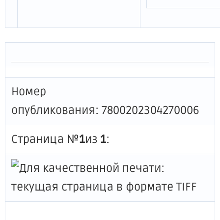
Номер
опубликования: 7800202304270006
Страница №
1
из
1
: