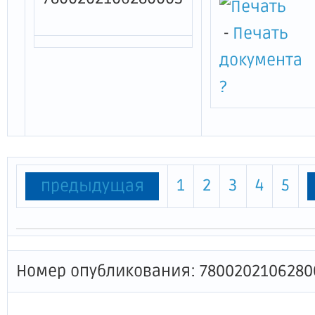
-
Печать
документа
?
1
2
3
4
5
предыдущая
Номер опубликования: 7800202106280