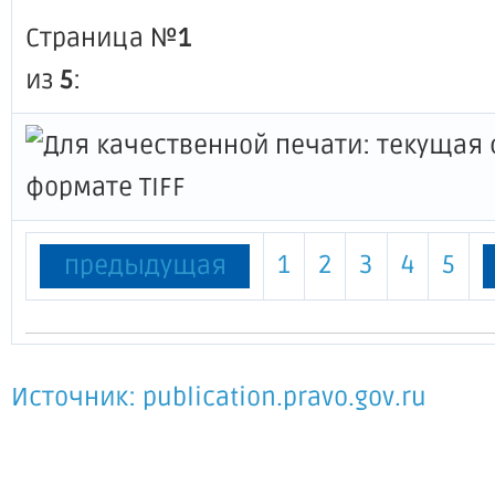
Страница №
1
из
5
:
1
2
3
4
5
предыдущая
Источник: publication.pravo.gov.ru