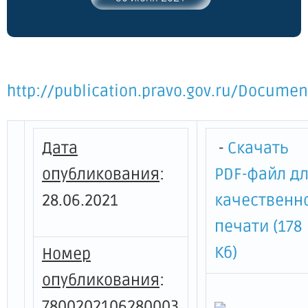
использования жилищного фонда
исторического центра Санкт-
Петербурга"
http://publication.pravo.gov.ru/Docum
Дата
-
Скачать
опубликования
:
PDF-файл д
28.06.2021
качественн
печати (178
Кб)
Номер
опубликования
:
7800202106280003