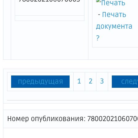
-
Печать
документа
?
1
2
3
предыдущая
сле
Номер опубликования: 7800202106070