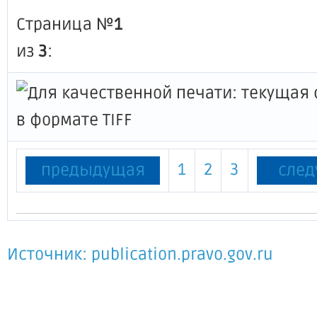
Страница №
1
из
3
:
1
2
3
предыдущая
сле
Источник: publication.pravo.gov.ru