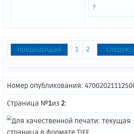
?
1
2
предыдущая
следую
Номер опубликования: 4700202111250
Страница №
1
из
2
: