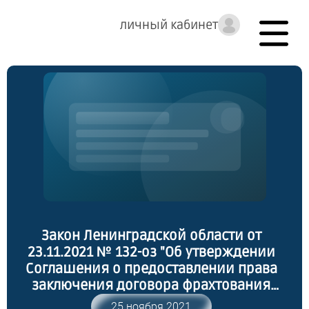
личный кабинет
Закон Ленинградской области от
23.11.2021 № 132-оз "Об утверждении
Соглашения о предоставлении права
заключения договора фрахтования
легковых такси на территориях Санкт-
25 ноября 2021