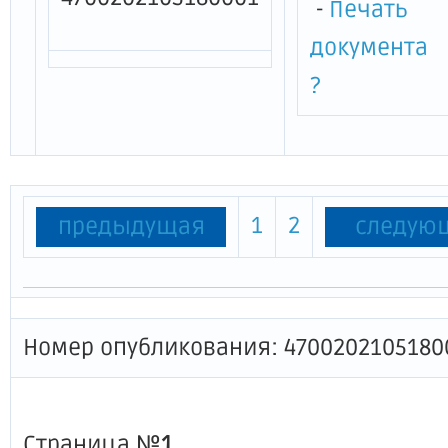
-
Печать
документа
?
1
2
предыдущая
следую
Номер опубликования: 4700202105180
Страница №
1