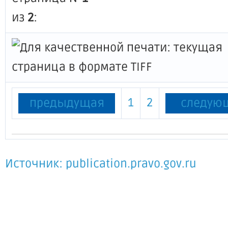
из
2
:
1
2
предыдущая
следую
Источник: publication.pravo.gov.ru