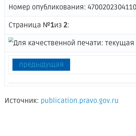
Номер опубликования: 470020230411
Страница №
1
из
2
:
предыдущая
Источник:
publication.pravo.gov.ru