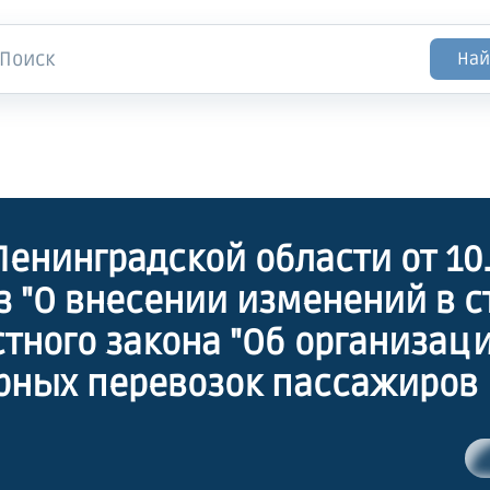
Най
Ленинградской области от 10.
з "О внесении изменений в с
стного закона "Об организац
рных перевозок пассажиров 
бильным транспортом в
радской области" и статью 2