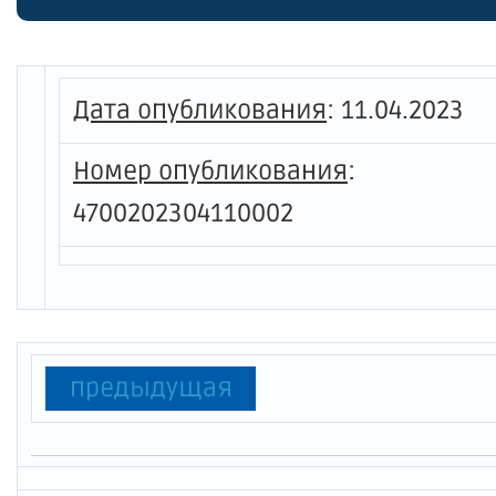
област
област
регуля
Дата опубликования
:
11.04.2023
автомо
Номер опубликования
:
Ленинг
4700202304110002
предыдущая