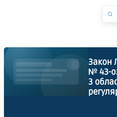
Закон 
№ 43-о
3 обла
регуля
автомо
Ленинг