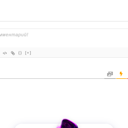
{}
[+]