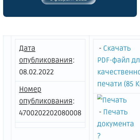
статью 5 областного закона "О
реализации государственных
полномочий в области использования
автомобильных дорог и осуществления
дорожной деятельности на территории
Ленинградской области"
Дата
-
Скачать
опубликования
:
PDF-файл д
08.02.2022
качественн
печати (85 К
Номер
опубликования
:
-
Печать
4700202202080008
документа
?