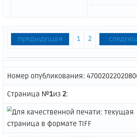
1
2
предыдущая
следую
Номер опубликования: 4700202202080
Страница №
1
из
2
: