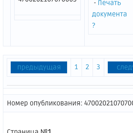
-
Печать
документа
?
1
2
3
предыдущая
сле
Номер опубликования: 4700202107070
Страница №
1