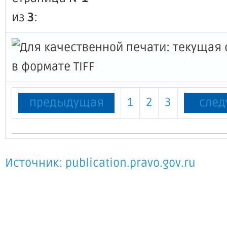
из
3
:
1
2
3
предыдущая
сле
Источник: publication.pravo.gov.ru