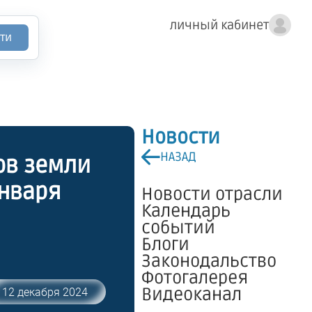
личный кабинет
ти
Новости
НАЗАД
ов земли
января
Новости отрасли
Календарь
событий
Блоги
Законодальство
Фотогалерея
Видеоканал
12 декабря 2024