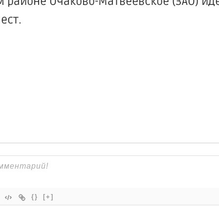
 районе Очаково-Матвеевское (ЗАО) ид
ест.
{}
[+]