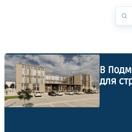
В Подм
для ст