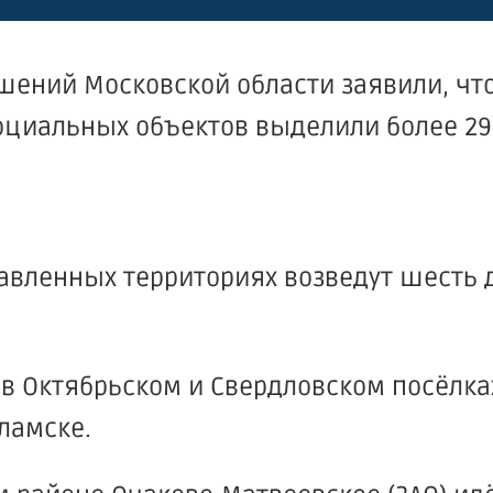
ений Московской области заявили, что
социальных объектов выделили более 29 
тавленных территориях возведут шесть д
 Октябрьском и Свердловском посёлках
ламске.