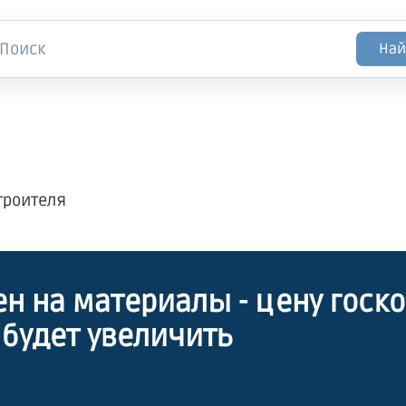
Най
троителя
ен на материалы - цену госк
будет увеличить