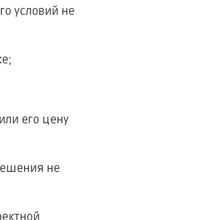
го условий не
е;
или его цену
решения не
оектной