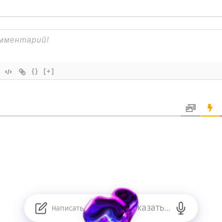
{}
[+]
Сказать...