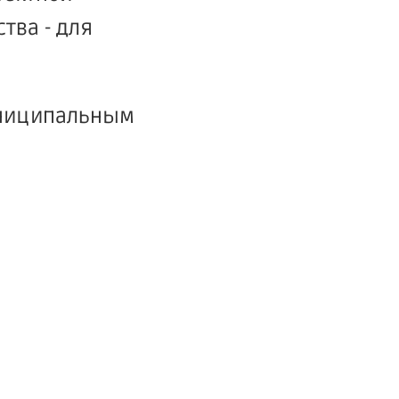
тва - для
униципальным