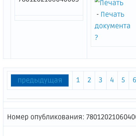
-
Печать
документа
?
1
2
3
4
5
предыдущая
Номер опубликования: 7801202106040