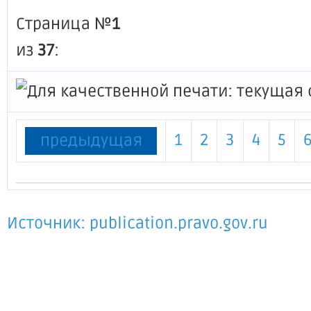
Страница №
1
из
37
:
1
2
3
4
5
предыдущая
Источник: publication.pravo.gov.ru