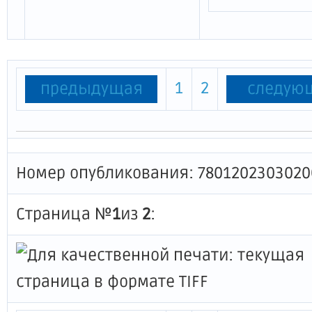
1
2
предыдущая
следую
Номер опубликования: 7801202303020
Страница №
1
из
2
: