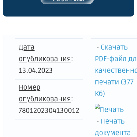
по вопросам законности, правопорядка
и безопасности от 12.11.2012 № 290-р"
Дата
-
Скачать
опубликования
:
PDF-файл д
13.04.2023
качественн
печати (377
Номер
Кб)
опубликования
:
7801202304130012
-
Печать
документа