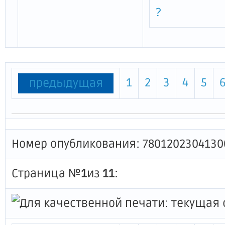
?
1
2
3
4
5
предыдущая
Номер опубликования: 7801202304130
Страница №
1
из
11
: