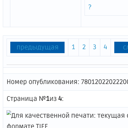
?
1
2
3
4
предыдущая
с
Номер опубликования: 7801202202220
Страница №
1
из
4
: