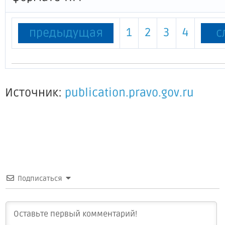
1
2
3
4
предыдущая
с
Источник:
publication.pravo.gov.ru
Подписаться