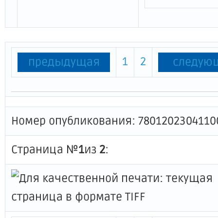
1
2
предыдущая
следую
Номер опубликования: 7801202304110
Страница №
1
из
2
: