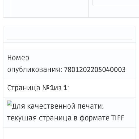
Номер
опубликования: 7801202205040003
Страница №
1
из
1
: