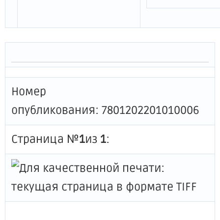
Номер
опубликования: 7801202201010006
Страница №
1
из
1
: