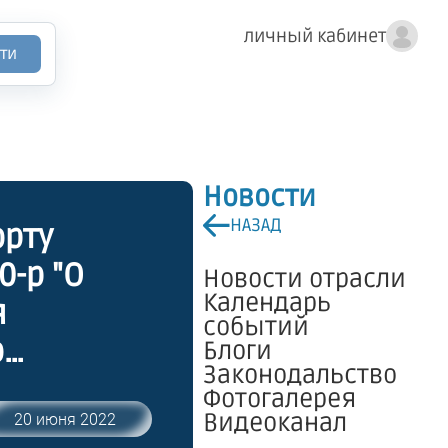
личный кабинет
ти
Новости
НАЗАД
орту
0-р "О
Новости отрасли
Календарь
я
событий
о
Блоги
Законодальство
ного
Фотогалерея
Видеоканал
20 июня 2022