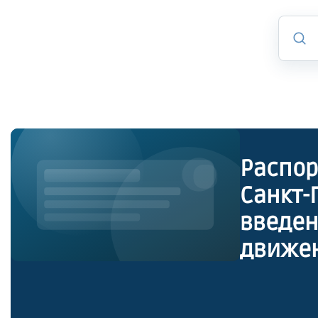
Распор
Санкт-П
введен
движен
автомо
значен