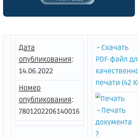
международного экономического
форума в 2022 году"
Дата
-
Скачать
опубликования
:
PDF-файл д
14.06.2022
качественн
печати (42 К
Номер
опубликования
:
-
Печать
7801202206140016
документа
?