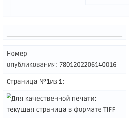
Номер
опубликования: 7801202206140016
Страница №
1
из
1
: