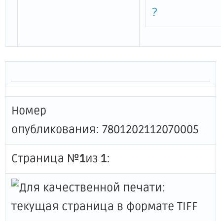
?
Номер
опубликования: 7801202112070005
Страница №
1
из
1
: