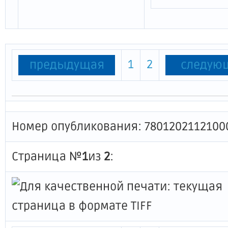
1
2
предыдущая
следую
Номер опубликования: 7801202112100
Страница №
1
из
2
: