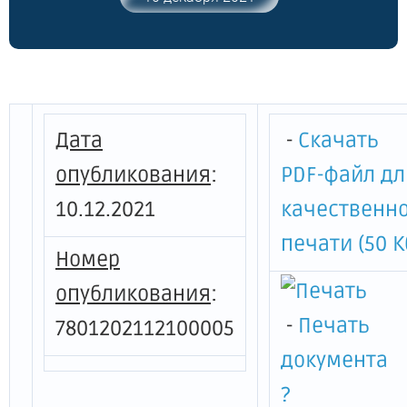
акционерным обществом "Северо-
Западный промышленный
железнодорожный транспорт" на
подъездных железнодорожных путях на
территории Санкт-Петербурга, на 2022
год "
Дата
-
Скачать
опубликования
:
PDF-файл дл
10.12.2021
качественн
печати (50 К
Номер
опубликования
:
-
Печать
7801202112100005
документа
?