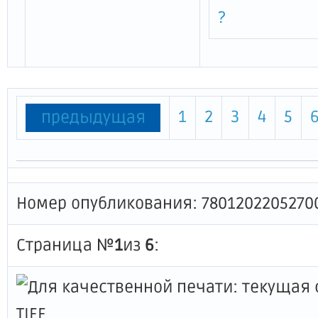
?
1
2
3
4
5
предыдущая
Номер опубликования: 7801202205270
Страница №
1
из
6
: