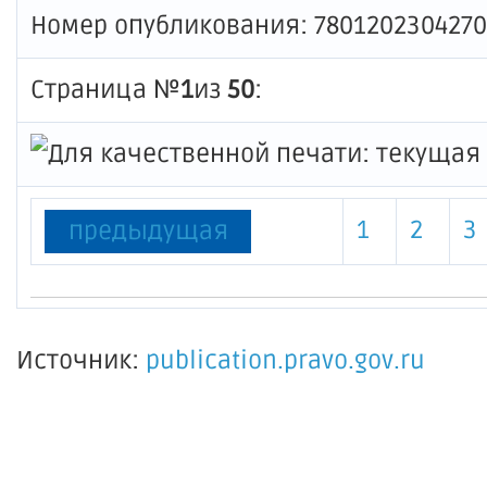
Номер опубликования: 7801202304270
Страница №
1
из
50
:
1
2
3
предыдущая
Источник:
publication.pravo.gov.ru