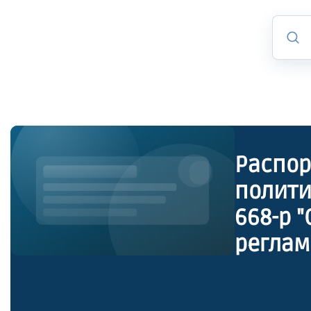
Распор
полити
668-р 
реглам
Петерб
госуда