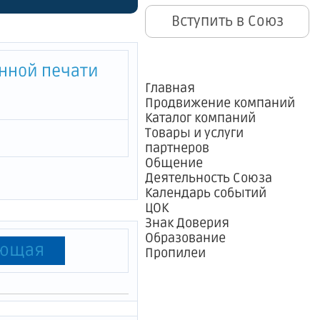
Вступить в Союз
дств
бурге на
енной печати
ельного
Главная
Продвижение компаний
для
Каталог компаний
Товары и услуги
партнеров
Общение
ый
Деятельность Союза
Календарь событий
577)"
ЦОК
Знак Доверия
Образование
ующая
Пропилеи