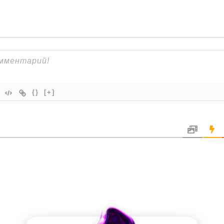
{}
[+]