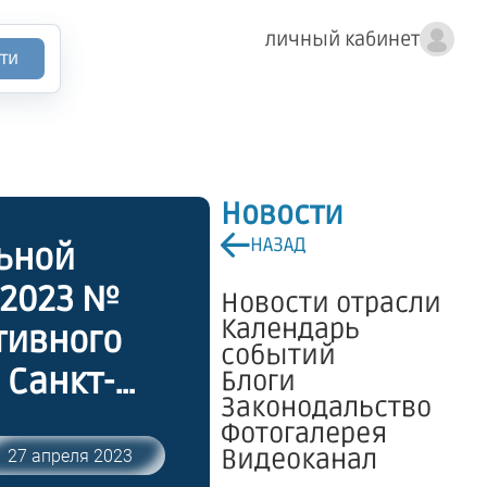
личный кабинет
ти
Новости
НАЗАД
ьной
.2023 №
Новости отрасли
Календарь
тивного
событий
 Санкт-
Блоги
Законодальство
Фотогалерея
тавлению
Видеоканал
27 апреля 2023