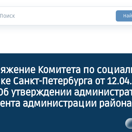
Най
яжение Комитета по социал
ке Санкт-Петербурга от 12.04
"Об утверждении администра
ента администрации района
урга по предоставлению
рственной услуги по предос