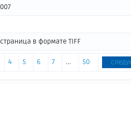
007
4
5
6
7
...
50
след