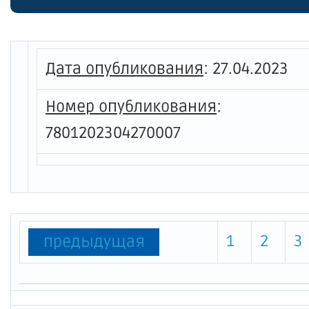
дополн
поддер
земель
Дата опубликования
:
27.04.2023
приобр
Номер опубликования
:
участк
7801202304270007
собств
Россий
реестр
1
2
3
предыдущая