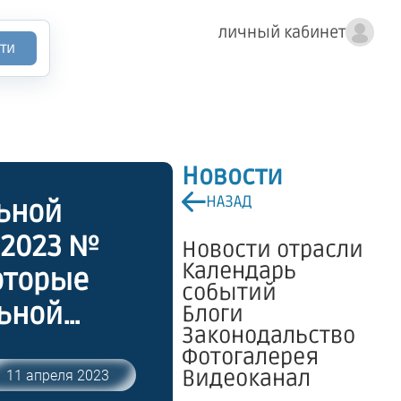
личный кабинет
ти
Новости
НАЗАД
ьной
.2023 №
Новости отрасли
Календарь
оторые
событий
ьной
Блоги
Законодальство
нании
Фотогалерея
поряжений
Видеоканал
11 апреля 2023