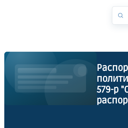
Распор
полити
579-р 
распор
полити
утрати