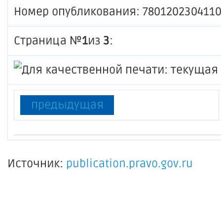
Номер опубликования: 780120230411
Страница №
1
из
3
:
предыдущая
Источник:
publication.pravo.gov.ru