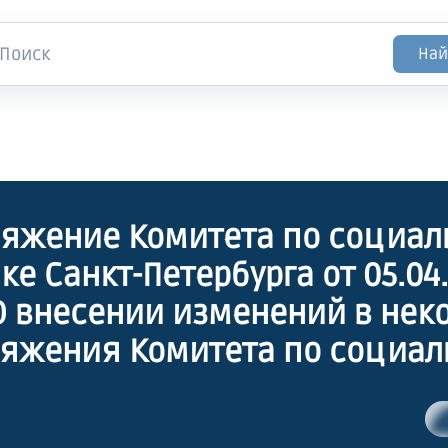
Най
яжение Комитета по социал
ке Санкт-Петербурга от 05.04
"О внесении изменений в нек
яжения Комитета по социал
ке Санкт-Петербурга и приз
вшими силу некоторых рас