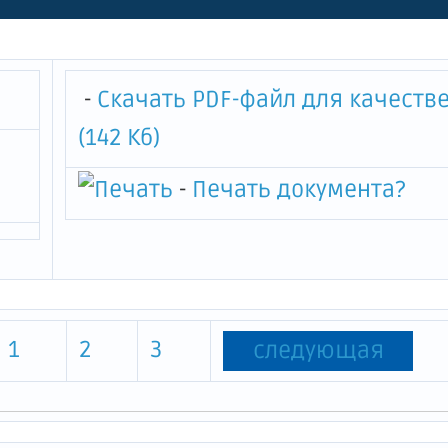
та по социальной политике 
урга"
-
Скачать PDF-файл для качеств
(142 Кб)
-
Печать документа
?
1
2
3
следующая