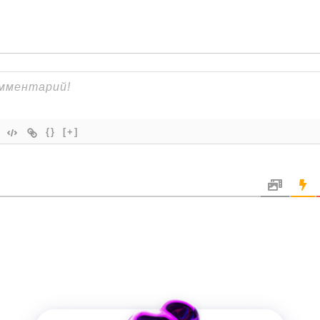
{}
[+]