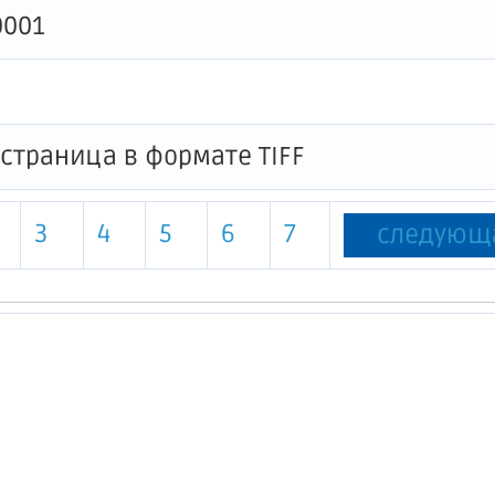
0001
3
4
5
6
7
следующ