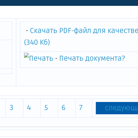
-
Скачать PDF-файл для качеств
(340 Кб)
-
Печать документа
?
3
4
5
6
7
следующ