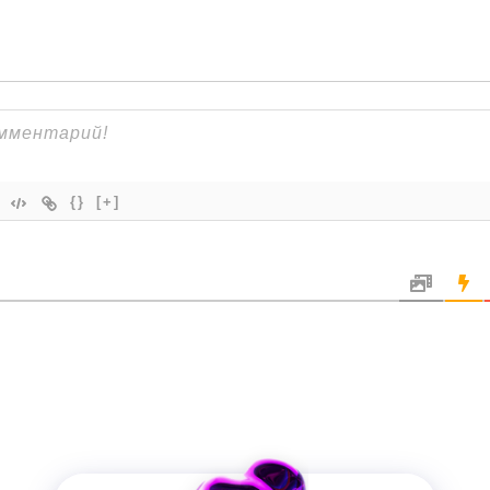
{}
[+]