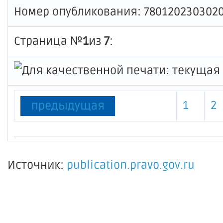
Номер опубликования: 780120230302
Страница №
1
из
7
:
1
2
предыдущая
Источник:
publication.pravo.gov.ru