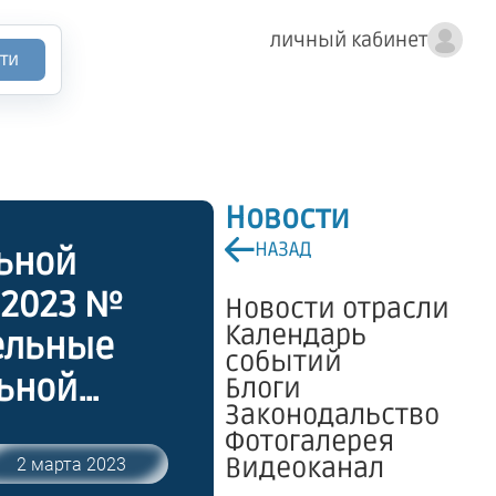
личный кабинет
ти
Новости
НАЗАД
ьной
.2023 №
Новости отрасли
Календарь
дельные
событий
ьной
Блоги
Законодальство
Фотогалерея
Видеоканал
2 марта 2023