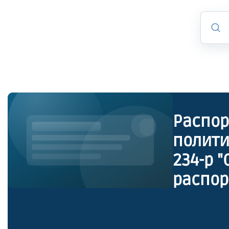
Распор
полити
234-р 
распор
полити