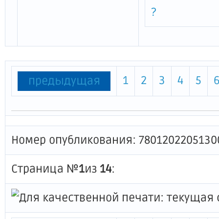
?
1
2
3
4
5
предыдущая
Номер опубликования: 7801202205130
Страница №
1
из
14
: