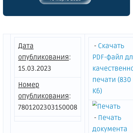
предоставления в 2023 году субсидий на
финансовое обеспечение затрат
социально ориентированным
некоммерческим организациям на
реализацию Закона Санкт-Петербурга "О
праздниках и памятны датах в Санкт-
Дата
-
Скачать
Петербурге"
опубликования
:
PDF-файл д
15.03.2023
качественн
печати (830
Номер
Кб)
опубликования
:
7801202303150008
-
Печать
документа