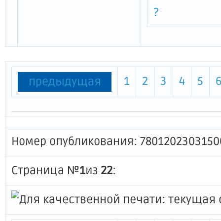
?
1
2
3
4
5
предыдущая
Номер опубликования: 7801202303150
Страница №
1
из
22
: