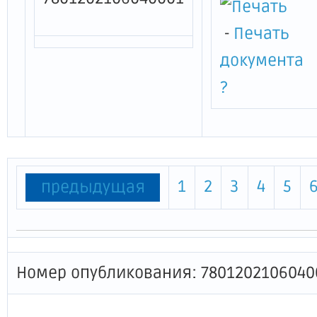
-
Печать
документа
?
1
2
3
4
5
предыдущая
Номер опубликования: 7801202106040