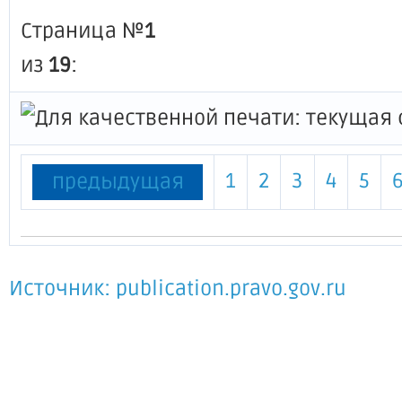
Страница №
1
из
19
:
1
2
3
4
5
предыдущая
Источник: publication.pravo.gov.ru