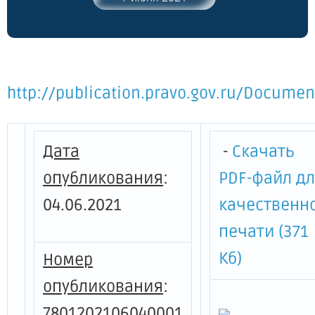
предмета охраны объекта культурного
наследия регионального значения
"Подворье Старо-Афонского Свято-
Андреевского мужского скита"
http://publication.pravo.gov.ru/Docume
Дата
-
Скачать
опубликования
:
PDF-файл д
04.06.2021
качественн
печати (371
Кб)
Номер
опубликования
:
7801202106040001