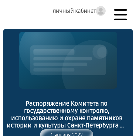
личный кабинет
Распоряжение Комитета по
государственному контролю,
использованию и охране памятников
истории и культуры Санкт-Петербурга от
27.12.2021 № 422-рп "Об утверждении
1 января 2022