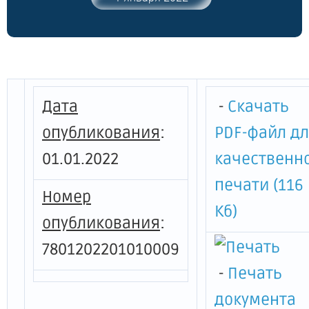
предмета охраны объекта культурного
наследия федерального значения "Пруд
Мельничный (с тремя островами) с
мостом и гротом"
Дата
-
Скачать
опубликования
:
PDF-файл д
01.01.2022
качественн
печати (116
Номер
Кб)
опубликования
:
7801202201010009
-
Печать
документа