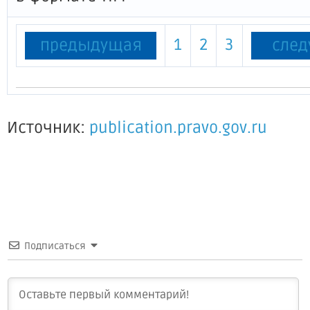
1
2
3
предыдущая
сле
Источник:
publication.pravo.gov.ru
Подписаться