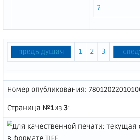
?
1
2
3
предыдущая
сле
Номер опубликования: 7801202201010
Страница №
1
из
3
: