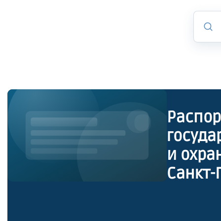
Распор
госуда
и охра
Санкт-
утверж
объект