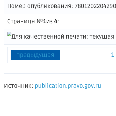
Номер опубликования: 780120220429
Страница №
1
из
4
:
1
предыдущая
Источник:
publication.pravo.gov.ru