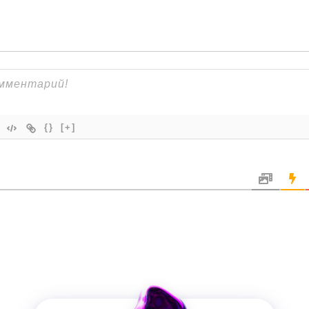
{}
[+]