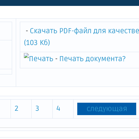
вых"
-
Скачать PDF-файл для качеств
(103 Кб)
-
Печать документа
?
2
3
4
следующая