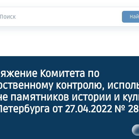
Най
яжение Комитета по
рственному контролю, испо
не памятников истории и ку
Петербурга от 27.04.2022 № 28
дении предмета охраны выя
а культурного наследия "Дом