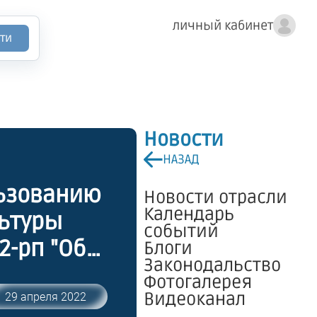
личный кабинет
ти
Новости
НАЗАД
льзованию
Новости отрасли
Календарь
льтуры
событий
2-рп "Об
Блоги
Законодальство
вленного
Фотогалерея
Видеоканал
29 апреля 2022