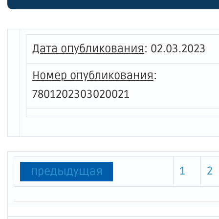
значен
генера
Дата опубликования
:
02.03.2023
Номер опубликования
:
7801202303020021
1
2
предыдущая