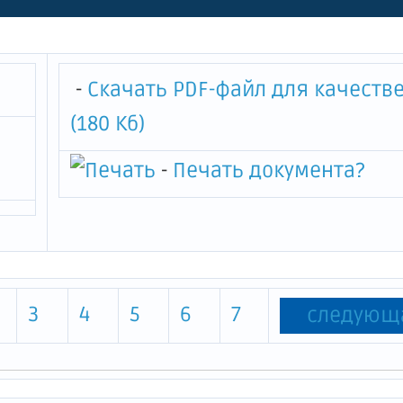
ия "Городской сиротский до
ла от инфантерии Г.Г. Белогр
-
Скачать PDF-файл для качеств
(180 Кб)
-
Печать документа
?
3
4
5
6
7
следующ