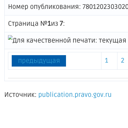
Номер опубликования: 780120230302
Страница №
1
из
7
:
1
2
предыдущая
Источник:
publication.pravo.gov.ru