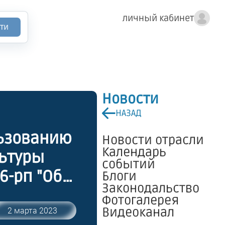
личный кабинет
ти
Новости
НАЗАД
льзованию
Новости отрасли
Календарь
льтуры
событий
6-рп "Об
Блоги
Законодальство
екта
Фотогалерея
го
Видеоканал
2 марта 2023