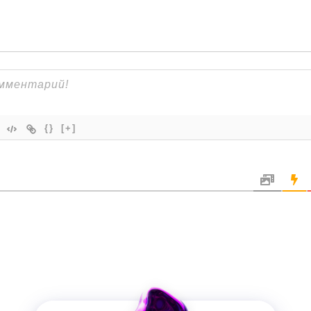
{}
[+]