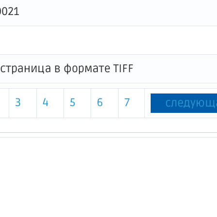
0021
3
4
5
6
7
следующ