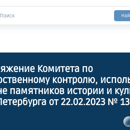
Най
яжение Комитета по
рственному контролю, испо
не памятников истории и ку
Петербурга от 22.02.2023 № 13
дении предмета охраны объ
рного наследия регионально