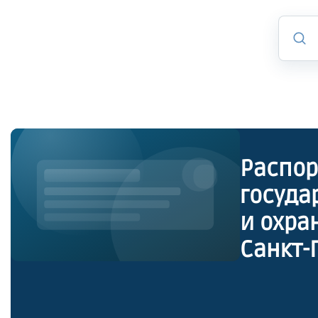
Распор
госуда
и охра
Санкт-
утверж
культу