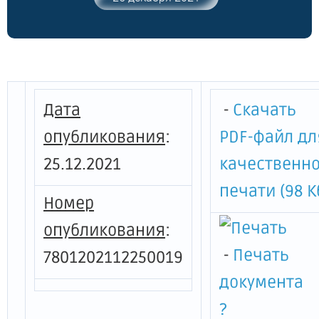
предмета охраны выявленного объекта
культурного наследия "Здание товарной
станции Московско-Виндаво-Рыбинской
железной дороги"
Дата
-
Скачать
опубликования
:
PDF-файл дл
25.12.2021
качественн
печати (98 К
Номер
опубликования
:
-
Печать
7801202112250019
документа
?