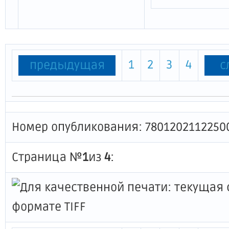
1
2
3
4
предыдущая
с
Номер опубликования: 7801202112250
Страница №
1
из
4
: