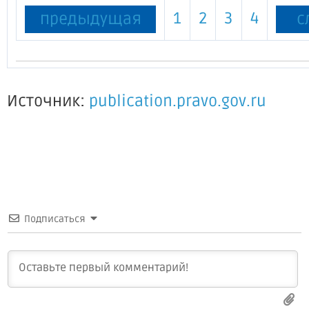
1
2
3
4
предыдущая
с
Источник:
publication.pravo.gov.ru
Подписаться