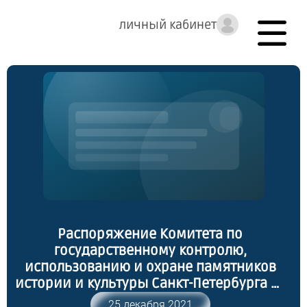
личный кабинет
Распоряжение Комитета по
государственному контролю,
использованию и охране памятников
истории и культуры Санкт-Петербурга от
20.12.2021 № 359-р "Об утверждении
25 декабря 2021