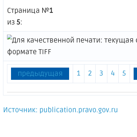
Страница №
1
из
5
:
1
2
3
4
5
предыдущая
Источник: publication.pravo.gov.ru