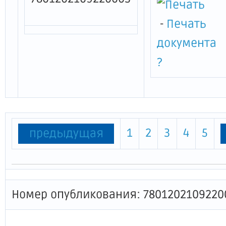
-
Печать
документа
?
1
2
3
4
5
предыдущая
Номер опубликования: 7801202109220