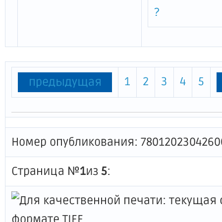
?
1
2
3
4
5
предыдущая
Номер опубликования: 7801202304260
Страница №
1
из
5
: