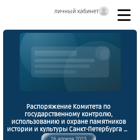
личный кабинет
Распоряжение Комитета по
государственному контролю,
использованию и охране памятников
истории и культуры Санкт-Петербурга от
20.04.2023 № 276-рп "Об утверждении
26 апреля 2023