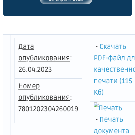
границ и режима использования
территории объекта культурного
наследия регионального значения
"Братская могила советских воинов,
погибших в годы Великой
Отечественной войны 1941-1945 гг."
Дата
-
Скачать
опубликования
:
PDF-файл д
26.04.2023
качественн
печати (115
Номер
Кб)
опубликования
:
7801202304260019
-
Печать
документа