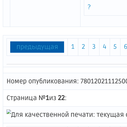
?
1
2
3
4
5
предыдущая
Номер опубликования: 7801202111250
Страница №
1
из
22
: