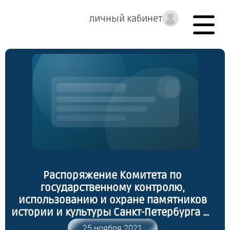
личный кабинет
Распоряжение Комитета по
государственному контролю,
использованию и охране памятников
истории и культуры Санкт-Петербурга от
18.11.2021 № 305-рп "О включении
25 ноября 2021