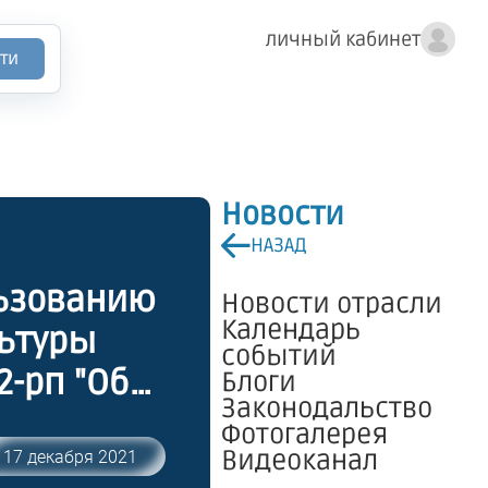
личный кабинет
ти
Новости
НАЗАД
льзованию
Новости отрасли
Календарь
льтуры
событий
2-рп "Об
Блоги
Законодальство
екта
Фотогалерея
о
Видеоканал
17 декабря 2021