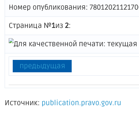
Номер опубликования: 7801202112170
Страница №
1
из
2
:
предыдущая
Источник:
publication.pravo.gov.ru