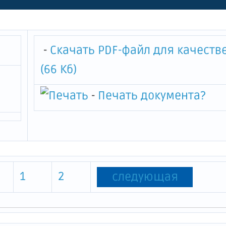
ия "Статуя "Ночь"
-
Скачать PDF-файл для качеств
(66 Кб)
-
Печать документа
?
1
2
следующая