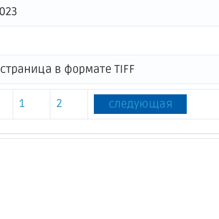
023
1
2
следующая