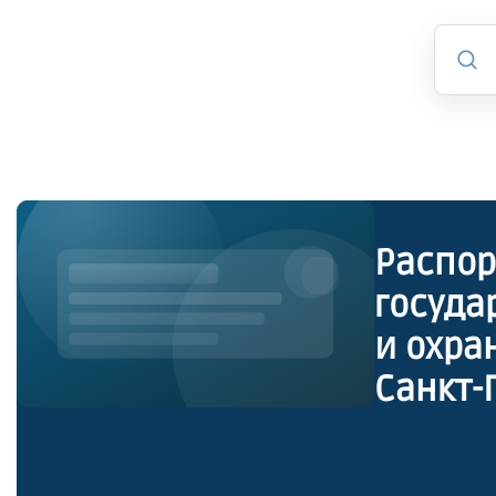
Распор
госуда
и охра
Санкт-
утверж
культу