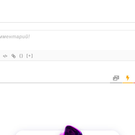
{}
[+]