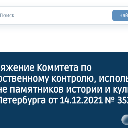
Най
яжение Комитета по
рственному контролю, испо
не памятников истории и ку
Петербурга от 14.12.2021 № 35
дении предмета охраны объ
рного наследия федеральног