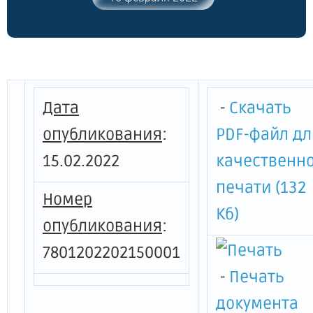
границ и режима использования
территории объекта культурного
наследия федерального значения "Дом
Домонтовичей"
Дата
-
Скачать
опубликования
:
PDF-файл дл
15.02.2022
качественн
печати (132
Номер
Кб)
опубликования
:
7801202202150001
-
Печать
документа