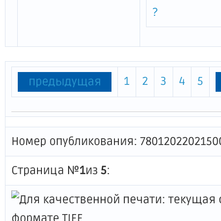
?
1
2
3
4
5
предыдущая
Номер опубликования: 7801202202150
Страница №
1
из
5
: