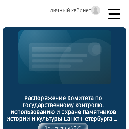
личный кабинет
Распоряжение Комитета по
государственному контролю,
использованию и охране памятников
истории и культуры Санкт-Петербурга от
10.02.2022 № 117-рп "Об утверждении
15 февраля 2022