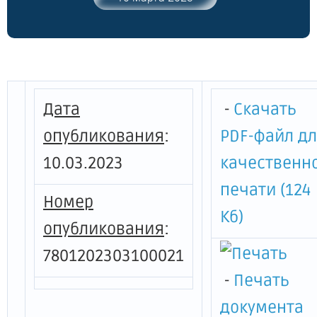
границ и режима использования
территории объекта культурного
наследия регионального значения
"Дача Толстого ("Марьино")"
Дата
-
Скачать
опубликования
:
PDF-файл д
10.03.2023
качественн
печати (124
Номер
Кб)
опубликования
:
7801202303100021
-
Печать
документа