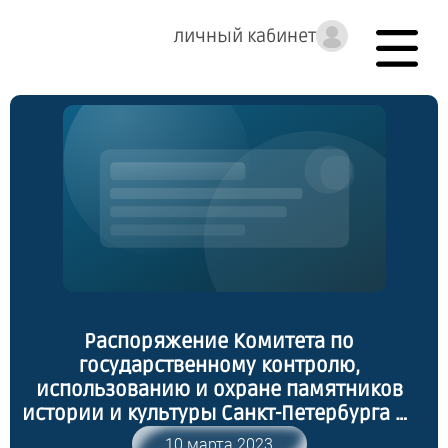
личный кабинет
Распоряжение Комитета по
государственному контролю,
использованию и охране памятников
истории и культуры Санкт-Петербурга от
09.03.2023 № 168-рп "Об утверждении
10 марта 2023