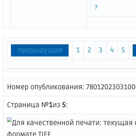
?
1
2
3
4
5
предыдущая
Номер опубликования: 7801202303100
Страница №
1
из
5
: