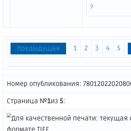
?
1
2
3
4
5
предыдущая
Номер опубликования: 7801202202080
Страница №
1
из
5
: