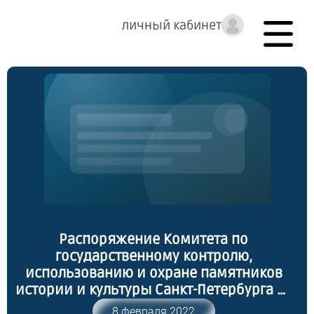
личный кабинет
Распоряжение Комитета по
государственному контролю,
использованию и охране памятников
истории и культуры Санкт-Петербурга от
04.02.2022 № 83-рп "Об утверждении
8 февраля 2022