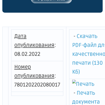
границ и режима использования
территории объекта культурного
наследия федерального значения "Дом
Набоковой Е.И. с дворовыми флигелями.
Здесь родился и в 1899-1917 гг. жил
писатель Набоков В.В."
Дата
-
Скачать
опубликования
:
PDF-файл дл
08.02.2022
качественн
печати (130
Номер
Кб)
опубликования
:
7801202202080017
-
Печать
документа