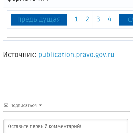
1
2
3
4
предыдущая
с
Источник:
publication.pravo.gov.ru
Подписаться