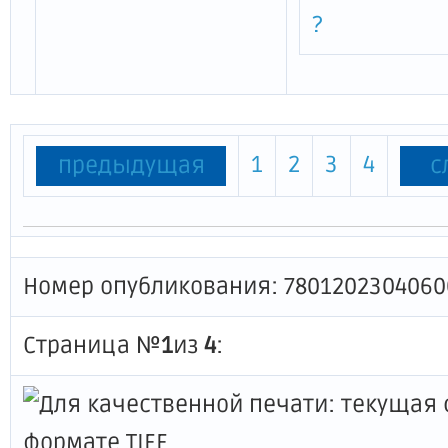
?
1
2
3
4
предыдущая
с
Номер опубликования: 7801202304060
Страница №
1
из
4
: