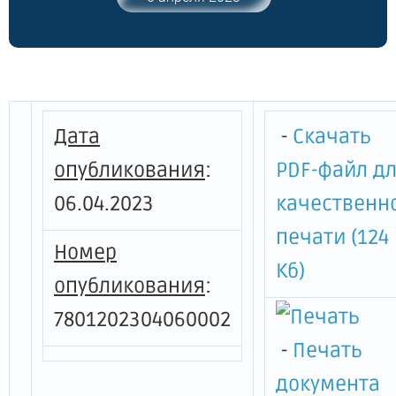
соблюдения порядка и условий
предоставления в 2023 году субсидий в
целях возмещения недополученных
доходов организациям,
осуществляющим реализацию
сжиженного газа населению для
Дата
-
Скачать
бытовых нужд на территории Санкт-
Петербурга, в том числе в части
опубликования
:
PDF-файл д
достижения результата предоставления
06.04.2023
качественн
субсидий"
печати (124
Номер
Кб)
опубликования
:
7801202304060002
-
Печать
документа