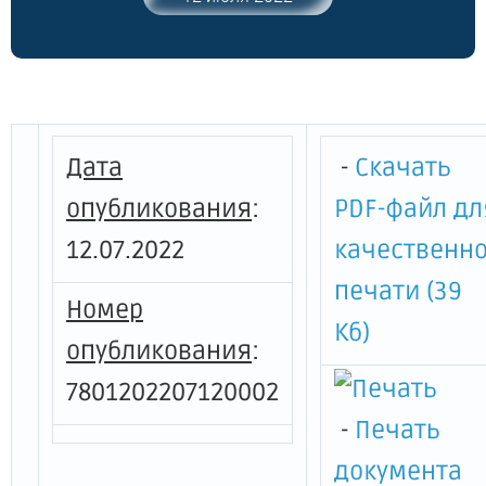
и инженерному обеспечению от
19.08.2010 № 102, от 28.06.2011 № 103 и
частично утратившими силу некоторых
распоряжений Комитета по энергетике
и инженерному обеспечению"
Дата
-
Скачать
опубликования
:
PDF-файл дл
12.07.2022
качественн
печати (39
Номер
Кб)
опубликования
:
7801202207120002
-
Печать
документа