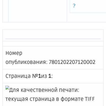
?
Номер
опубликования: 7801202207120002
Страница №
1
из
1
: