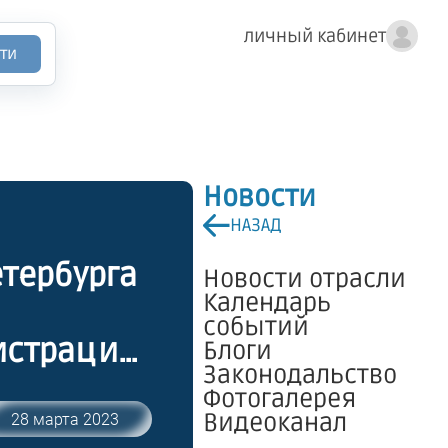
личный кабинет
ти
Новости
НАЗАД
етербурга
Новости отрасли
Календарь
событий
истрации
Блоги
Законодальство
етербурга
Фотогалерея
Видеоканал
28 марта 2023