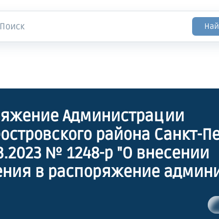
Най
ряжение Администрации
островского района Санкт-П
03.2023 № 1248-р "О внесении
ния в распоряжение админ
островского района Санкт-П
5.2012 № 973-р"