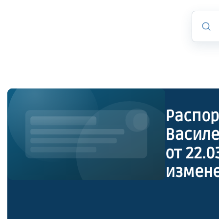
Распо
Василе
от 22.
измене
Василе
от 15.0