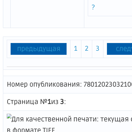
?
1
2
3
предыдущая
сле
Номер опубликования: 7801202303210
Страница №
1
из
3
: