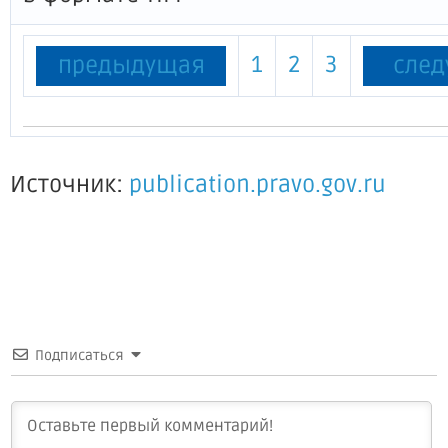
1
2
3
предыдущая
сле
Источник:
publication.pravo.gov.ru
Подписаться