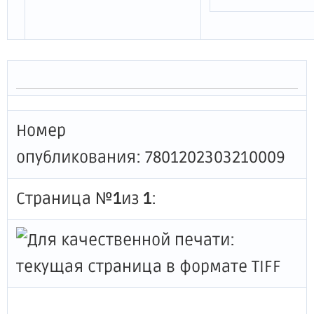
Номер
опубликования: 7801202303210009
Страница №
1
из
1
: