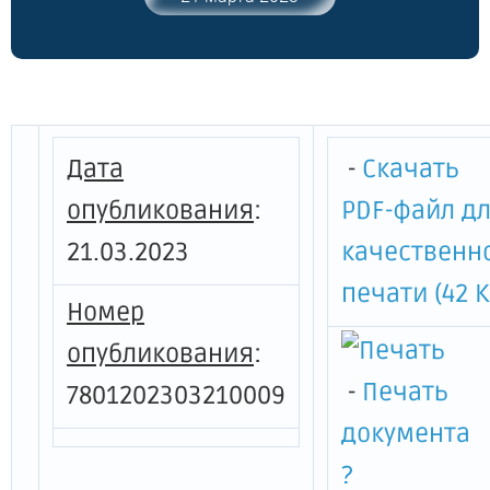
Санкт-Петербурга от 30.08.2016 № 5073-р"
Дата
-
Скачать
опубликования
:
PDF-файл д
21.03.2023
качественн
печати (42 К
Номер
опубликования
:
-
Печать
7801202303210009
документа
?