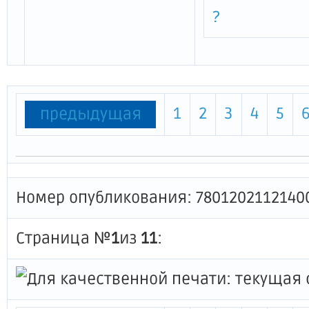
?
1
2
3
4
5
предыдущая
Номер опубликования: 7801202112140
Страница №
1
из
11
: