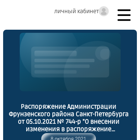
личный кабинет
Распоряжение Администрации
Фрунзенского района Санкт-Петербурга
от 05.10.2021 № 744-р "О внесении
изменения в распоряжение
администрации от 29.12.2020 № 984-р"
8 октября 2021