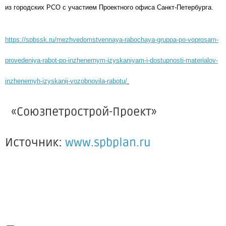
из городских РСО с участием Проектного офиса Санкт-Петербурга.
https://spbssk.ru/mezhvedomstvennaya-rabochaya-gruppa-po-voprosam-
provedeniya-rabot-po-inzhenernym-izyskaniyam-i-dostupnosti-materialov-
inzhenernyh-izyskanij-vozobnovila-rabotu/
«Союзпетрострой-Проект»
Источник:
www.spbplan.ru