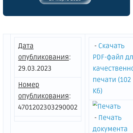
7 "Об утверждении порядка
определения объема и условий
предоставления из областного бюджета
Ленинградской области субсидий на
иные цели государственным
бюджетным учреждениям
Дата
-
Скачать
Ленинградской области, в отношении
которых Управление ветеринарии
опубликования
:
PDF-файл д
Ленинградской области осуществляет
29.03.2023
качественн
функции и полномочия учредителя"
печати (102
Номер
Кб)
опубликования
:
4701202303290002
-
Печать
документа