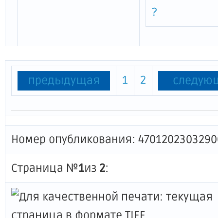
?
1
2
предыдущая
следую
Номер опубликования: 4701202303290
Страница №
1
из
2
: