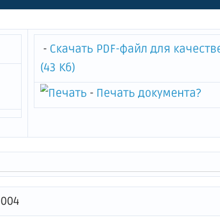
ом совете при председателе
ищно-коммунальному хозяй
радской области"
-
Скачать PDF-файл для качеств
(43 Кб)
-
Печать документа
?
0004