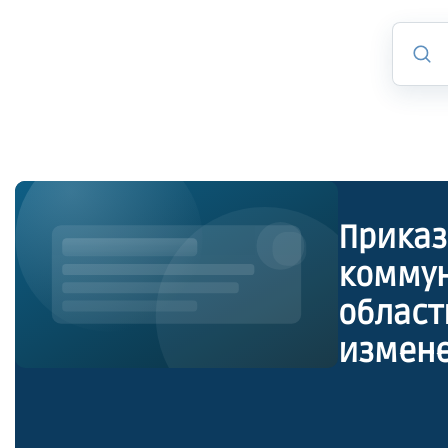
Приказ
коммун
област
измене
коммун
област