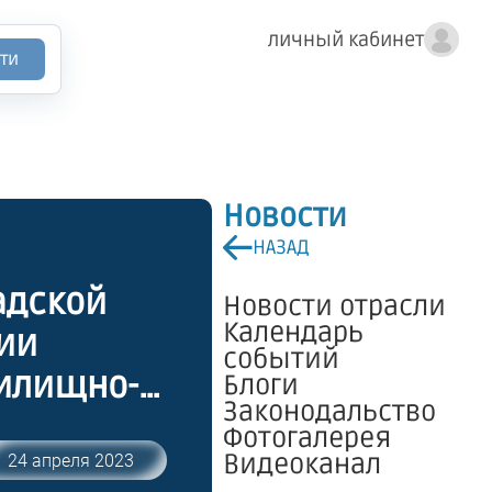
личный кабинет
ти
Новости
НАЗАД
адской
Новости отрасли
Календарь
нии
событий
жилищно-
Блоги
Законодальство
адской
Фотогалерея
"О
Видеоканал
24 апреля 2023